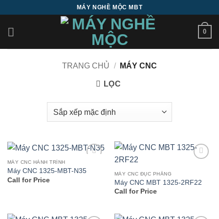
Bỏ
MÁY NGHỀ MỘC MBT
qua
nội
0
dung
TRANG CHỦ
/
MÁY CNC
LỌC
MÁY CNC HÀNH TRÌNH
Add to
Add to
Máy CNC 1325-MBT-N35
wishlist
wishlist
MÁY CNC ĐỤC PHẲNG
Call for Price
Máy CNC MBT 1325-2RF22
Call for Price