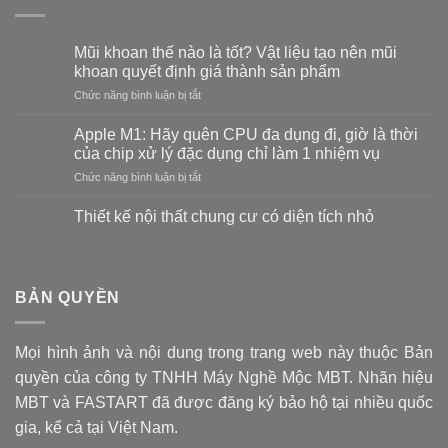
Mũi khoan thế nào là tốt? Vật liệu tạo nên mũi
khoan quyết định giá thành sản phẩm
ở
Chức năng bình luận bị tắt
Mũi
khoan
Apple M1: Hãy quên CPU đa dụng đi, giờ là thời
thế
của chip xử lý đặc dụng chỉ làm 1 nhiệm vụ
nào
ở
Chức năng bình luận bị tắt
là
Apple
tốt?
M1:
Vật
Thiết kế nội thất chung cư có diện tích nhỏ
Hãy
liệu
Không
quên
tạo
có
CPU
bình
nên
luận
đa
mũi
ở
BẢN QUYỀN
dụng
khoan
Thiết
đi,
kế
quyết
nội
giờ
định
thất
là
giá
Mọi hình ảnh và nội dung trong trang web này thuộc Bản
chung
thời
cư
thành
quyền của công ty TNHH Máy Nghề Mộc MBT. Nhãn hiệu
có
của
sản
diện
chip
MBT và FASTART đã được đăng ký bảo hộ tại nhiều quốc
phẩm
tích
xử
nhỏ
gia, kể cả tại Việt Nam.
lý