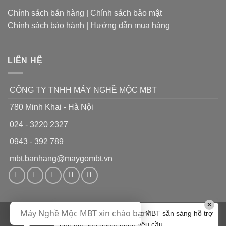
đặc
dụng
Chính sách bán hàng
|
Chính sách bảo mật
chỉ
Chính sách bảo hành
|
Hướng dẫn mua hàng
làm
1
nhiệm
vụ
LIÊN HỆ
CÔNG TY TNHH MÁY NGHỀ MỘC MBT
780 Minh Khai - Hà Nội
024 - 3220 2327
0943 - 392 789
mbt.banhang@maygombt.vn
×
Máy Nghề Mộc MBT xin chào bạn!
Chào bạn! Máy Nghề Mộc MBT sẵn sàng hỗ trợ
Visa
PayPal
MasterCard
Cash
bạn tìm sản phẩm đúng yêu cầu.