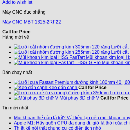
Add to wishlist
Máy CNC đục phẳng
Máy CNC MBT 1325-2RF22
Call for Price
Hàng mới về
Lưỡi cắt
Lưỡi cắt
Mũi khoan kim loại H
Mũi khoan kim
Bán chạy nhất
Keo dán cạnh
Call for Price
Lưỡi cưa
Mũi phay 3D chữ V
Call for Price
Tin mới nhất
Mũi khoan thế nào là tốt? Vật liệu tạo nên mũi khoan qu
Apple M1: Hãy quên CPU đa dụng đi, giờ là thời của chi
Không
Thiết kế nội thất chung cư có diện tích nhỏ