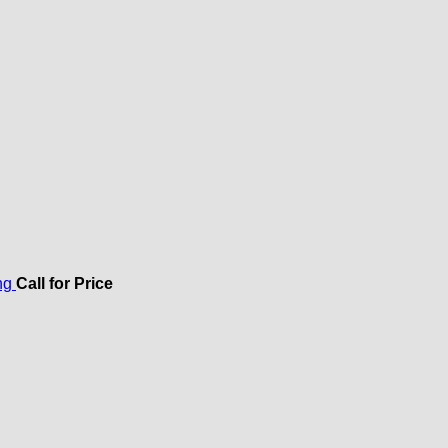
ng
Call for Price
ở
Apple