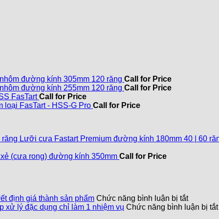
 nhôm đường kính 305mm 120 răng
Call for Price
 nhôm đường kính 255mm 120 răng
Call for Price
SS FasTart
Call for Price
 loại FasTart - HSS-G Pro
Call for Price
Lưỡi cưa Fastart Premium đường kính 180mm 40 | 60 ră
 xẻ (cưa rong) đường kính 350mm
Call for Price
ở
yết định giá thành sản phẩm
Chức năng bình luận bị tắt
Mũi
p xử lý đặc dụng chỉ làm 1 nhiệm vụ
Chức năng bình luận bị tắt
khoan