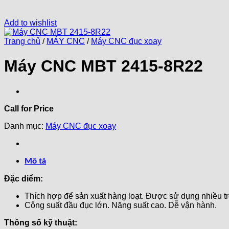
Add to wishlist
Trang chủ
/
MÁY CNC
/
Máy CNC đục xoay
Máy CNC MBT 2415-8R22
Call for Price
Danh mục:
Máy CNC đục xoay
Mô tả
Đặc diểm:
Thích hợp để sản xuất hàng loạt. Được sử dụng nhiều tro
Công suất đầu đục lớn. Năng suất cao. Dễ vận hành.
Thông số kỹ thuật: