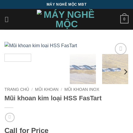
Bỏ
MÁY NGHỀ MỘC MBT
qua
nội
0
dung
Add to
wishlist
TRANG CHỦ
/
MŨI KHOAN
/
MŨI KHOAN INOX
Mũi khoan kim loại HSS FasTart
Call for Price