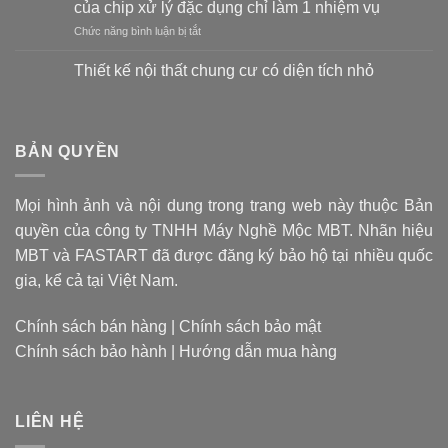
của chip xử lý đặc dụng chỉ làm 1 nhiệm vụ
nào
ở
Chức năng bình luận bị tắt
là
Apple
tốt?
M1:
Vật
Thiết kế nội thất chung cư có diện tích nhỏ
Hãy
liệu
Không
quên
tạo
có
CPU
bình
nên
luận
đa
mũi
ở
BẢN QUYỀN
dụng
khoan
Thiết
đi,
kế
quyết
nội
giờ
định
thất
là
giá
Mọi hình ảnh và nội dung trong trang web này thuộc Bản
chung
thời
cư
thành
quyền của công ty TNHH Máy Nghề Mộc MBT. Nhãn hiệu
có
của
sản
diện
chip
MBT và FASTART đã được đăng ký bảo hộ tại nhiều quốc
phẩm
tích
xử
nhỏ
gia, kể cả tại Việt Nam.
lý
đặc
dụng
Chính sách bán hàng
|
Chính sách bảo mật
chỉ
Chính sách bảo hành
|
Hướng dẫn mua hàng
làm
1
nhiệm
vụ
LIÊN HỆ