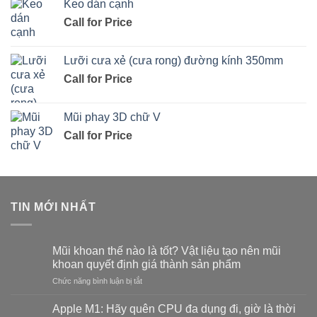
Keo dán cạnh
Call for Price
Lưỡi cưa xẻ (cưa rong) đường kính 350mm
Call for Price
Mũi phay 3D chữ V
Call for Price
TIN MỚI NHẤT
Mũi khoan thế nào là tốt? Vật liệu tạo nên mũi
khoan quyết định giá thành sản phẩm
ở
Chức năng bình luận bị tắt
Mũi
khoan
Apple M1: Hãy quên CPU đa dụng đi, giờ là thời
thế