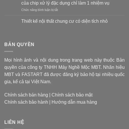
thế
của chip xử lý đặc dụng chỉ làm 1 nhiệm vụ
nào
ở
Chức năng bình luận bị tắt
là
Apple
tốt?
M1:
Vật
Thiết kế nội thất chung cư có diện tích nhỏ
Hãy
liệu
Không
quên
tạo
có
CPU
bình
nên
luận
đa
mũi
ở
BẢN QUYỀN
dụng
khoan
Thiết
đi,
kế
quyết
nội
giờ
định
thất
là
giá
Mọi hình ảnh và nội dung trong trang web này thuộc Bản
chung
thời
cư
thành
quyền của công ty TNHH Máy Nghề Mộc MBT. Nhãn hiệu
có
của
sản
diện
chip
MBT và FASTART đã được đăng ký bảo hộ tại nhiều quốc
phẩm
tích
xử
nhỏ
gia, kể cả tại Việt Nam.
lý
đặc
dụng
Chính sách bán hàng
|
Chính sách bảo mật
chỉ
Chính sách bảo hành
|
Hướng dẫn mua hàng
làm
1
nhiệm
vụ
LIÊN HỆ