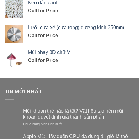
Keo dán cạnh
Call for Price
Lưỡi cưa xẻ (cưa rong) đường kính 350mm
Call for Price
Mũi phay 3D chữ V
Call for Price
TIN MỚI NHẤT
Mũi khoan thế nào là tốt? Vật liệu tạo nên mũi
khoan quyết định giá thành sản phẩm
ở
Chức năng bình luận bị tắt
Mũi
khoan
Apple M1: Hãy quên CPU đa dụng đi, giờ là thời