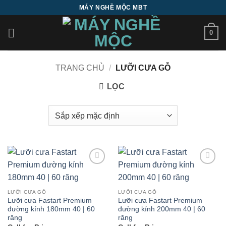
Bỏ
MÁY NGHỀ MỘC MBT
qua
nội
0
dung
TRANG CHỦ
/
LƯỠI CƯA GỖ
LỌC
Add to
Add to
wishlist
wishlist
LƯỠI CƯA GỖ
LƯỠI CƯA GỖ
Lưỡi cưa Fastart Premium
Lưỡi cưa Fastart Premium
đường kính 180mm 40 | 60
đường kính 200mm 40 | 60
răng
răng