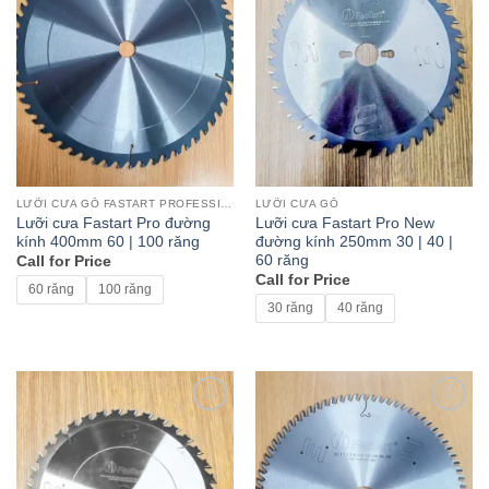
LƯỠI CƯA GỖ FASTART PROFESSIONAL
LƯỠI CƯA GỖ
Lưỡi cưa Fastart Pro đường
Lưỡi cưa Fastart Pro New
kính 400mm 60 | 100 răng
đường kính 250mm 30 | 40 |
60 răng
Call for Price
Call for Price
60 răng
100 răng
30 răng
40 răng
Add to
Add to
wishlist
wishlist