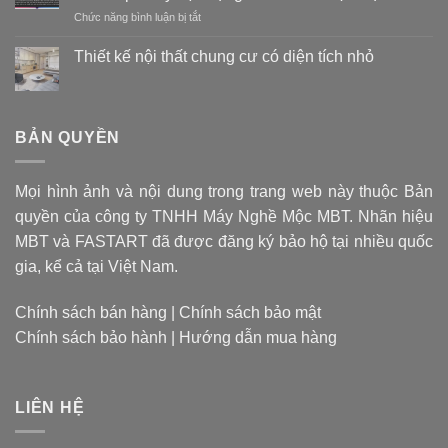
nào
ở
Chức năng bình luận bị tắt
là
Apple
tốt?
M1:
Vật
Thiết kế nội thất chung cư có diện tích nhỏ
Hãy
liệu
Không
quên
tạo
có
CPU
bình
nên
luận
đa
mũi
ở
BẢN QUYỀN
dụng
khoan
Thiết
đi,
kế
quyết
nội
giờ
định
thất
là
giá
Mọi hình ảnh và nội dung trong trang web này thuộc Bản
chung
thời
cư
thành
quyền của công ty TNHH Máy Nghề Mộc MBT. Nhãn hiệu
có
của
sản
diện
chip
MBT và FASTART đã được đăng ký bảo hộ tại nhiều quốc
phẩm
tích
xử
nhỏ
gia, kể cả tại Việt Nam.
lý
đặc
dụng
Chính sách bán hàng
|
Chính sách bảo mật
chỉ
Chính sách bảo hành
|
Hướng dẫn mua hàng
làm
1
nhiệm
vụ
LIÊN HỆ