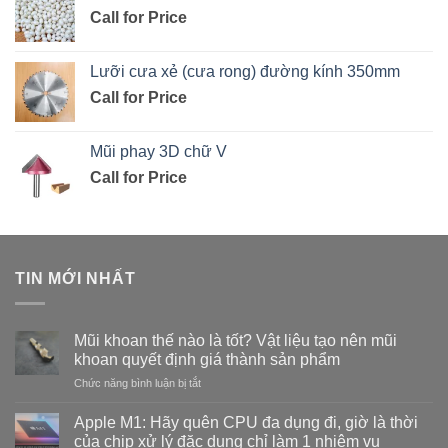
Call for Price
Lưỡi cưa xẻ (cưa rong) đường kính 350mm
Call for Price
Mũi phay 3D chữ V
Call for Price
TIN MỚI NHẤT
Mũi khoan thế nào là tốt? Vật liệu tạo nên mũi
khoan quyết định giá thành sản phẩm
ở
Chức năng bình luận bị tắt
Mũi
khoan
Apple M1: Hãy quên CPU đa dụng đi, giờ là thời
thế
của chip xử lý đặc dụng chỉ làm 1 nhiệm vụ