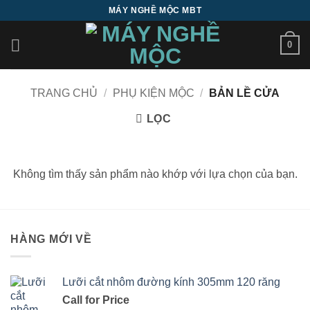
Bỏ
MÁY NGHỀ MỘC MBT
qua
nội
0
dung
TRANG CHỦ
/
PHỤ KIỆN MỘC
/
BẢN LỀ CỬA
LỌC
Không tìm thấy sản phẩm nào khớp với lựa chọn của bạn.
HÀNG MỚI VỀ
Lưỡi cắt nhôm đường kính 305mm 120 răng
Call for Price