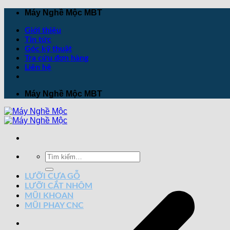
Máy Nghề Mộc MBT
Giới thiệu
Tin tức
Góc kỹ thuật
Tra cứu đơn hàng
Liên hệ
Máy Nghề Mộc MBT
LƯỠI CƯA GỖ
LƯỠI CẮT NHÔM
MŨI KHOAN
MŨI PHAY CNC