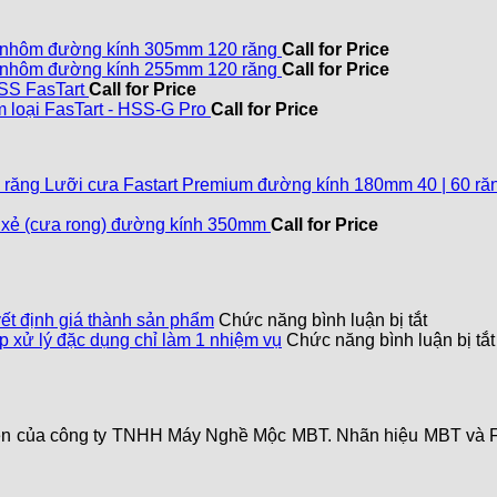
 nhôm đường kính 305mm 120 răng
Call for Price
 nhôm đường kính 255mm 120 răng
Call for Price
SS FasTart
Call for Price
 loại FasTart - HSS-G Pro
Call for Price
Lưỡi cưa Fastart Premium đường kính 180mm 40 | 60 ră
 xẻ (cưa rong) đường kính 350mm
Call for Price
yết định giá thành sản phẩm
Chức năng bình luận bị tắt
p xử lý đặc dụng chỉ làm 1 nhiệm vụ
Chức năng bình luận bị tắt
quyền của công ty TNHH Máy Nghề Mộc MBT. Nhãn hiệu MBT v