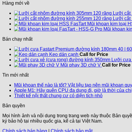
Hàng mới về
Lưỡi cắt
Lưỡi cắt
Mũi khoan kim loại H
Mũi khoan kim
Bán chạy nhất
Keo dán cạnh
Call for Price
Lưỡi cưa
Mũi phay 3D chữ V
Call for Price
Tin mới nhất
Mũi khoan thế nào là tốt? Vật liệu tạo nên mũi khoan qu
Apple M1: Hãy quên CPU đa dụng đi, giờ là thời của chi
Thiết kế nội thất chung cư có diện tích nhỏ
Bản quyền
Mọi hình ảnh và nội dung trong trang web này thuộc Bản 
ký bảo hộ tại nhiều quốc gia, kể cả tại Việt Nam.
Chính sách bán hàng
|
Chính sách bảo mật