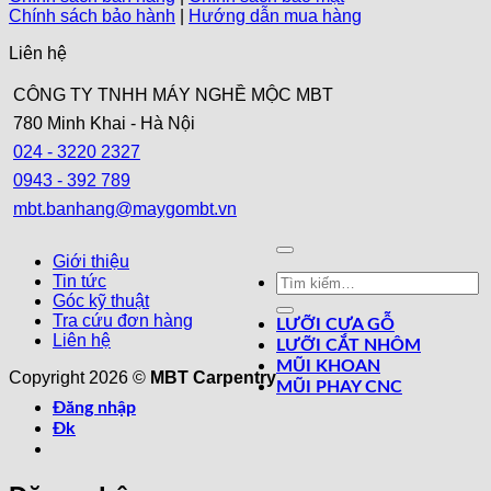
Chính sách bảo hành
|
Hướng dẫn mua hàng
Liên hệ
CÔNG TY TNHH MÁY NGHỀ MỘC MBT
780 Minh Khai - Hà Nội
024 - 3220 2327
0943 - 392 789
mbt.banhang@maygombt.vn
Giới thiệu
Tin tức
Góc kỹ thuật
Tra cứu đơn hàng
LƯỠI CƯA GỖ
Liên hệ
LƯỠI CẮT NHÔM
MŨI KHOAN
Copyright 2026 ©
MBT Carpentry
MŨI PHAY CNC
Đăng nhập
Đk