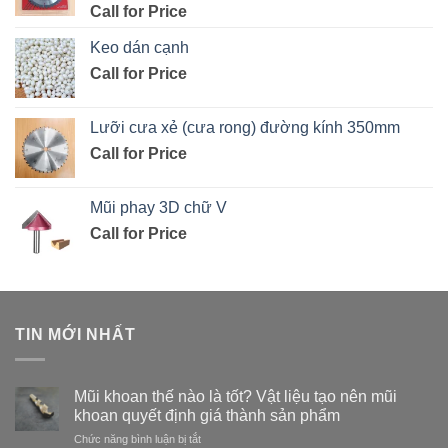
Call for Price
Keo dán cạnh
Call for Price
Lưỡi cưa xẻ (cưa rong) đường kính 350mm
Call for Price
Mũi phay 3D chữ V
Call for Price
TIN MỚI NHẤT
Mũi khoan thế nào là tốt? Vật liệu tạo nên mũi
khoan quyết định giá thành sản phẩm
ở
Chức năng bình luận bị tắt