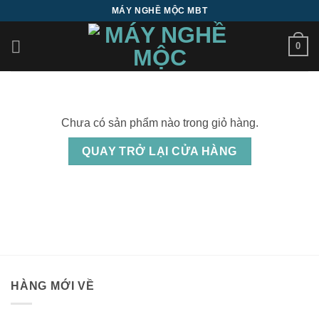
Bỏ
MÁY NGHỀ MỘC MBT
qua
nội
0
dung
Chưa có sản phẩm nào trong giỏ hàng.
QUAY TRỞ LẠI CỬA HÀNG
HÀNG MỚI VỀ