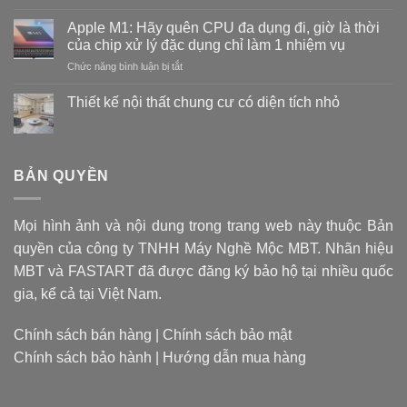
Mũi
khoan
Apple M1: Hãy quên CPU đa dụng đi, giờ là thời
thế
của chip xử lý đặc dụng chỉ làm 1 nhiệm vụ
nào
ở
Chức năng bình luận bị tắt
là
Apple
tốt?
M1:
Vật
Thiết kế nội thất chung cư có diện tích nhỏ
Hãy
liệu
Không
quên
tạo
có
CPU
bình
nên
luận
đa
mũi
ở
BẢN QUYỀN
dụng
khoan
Thiết
đi,
kế
quyết
nội
giờ
định
thất
là
giá
Mọi hình ảnh và nội dung trong trang web này thuộc Bản
chung
thời
cư
thành
quyền của công ty TNHH Máy Nghề Mộc MBT. Nhãn hiệu
có
của
sản
diện
chip
MBT và FASTART đã được đăng ký bảo hộ tại nhiều quốc
phẩm
tích
xử
nhỏ
gia, kể cả tại Việt Nam.
lý
đặc
dụng
Chính sách bán hàng
|
Chính sách bảo mật
chỉ
Chính sách bảo hành
|
Hướng dẫn mua hàng
làm
1
nhiệm
vụ