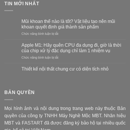
TIN MỚI NHẤT
Mũi khoan thế nào là tốt? Vật liệu tạo nên mũi
khoan quyết định giá thành sản phẩm
ở
Chức năng bình luận bị tắt
Mũi
khoan
Apple M1: Hãy quên CPU đa dụng đi, giờ là thời
thế
của chip xử lý đặc dụng chỉ làm 1 nhiệm vụ
nào
ở
Chức năng bình luận bị tắt
là
Apple
tốt?
M1:
Vật
Thiết kế nội thất chung cư có diện tích nhỏ
Hãy
liệu
Không
quên
tạo
có
CPU
bình
nên
luận
đa
mũi
ở
BẢN QUYỀN
dụng
khoan
Thiết
đi,
kế
quyết
nội
giờ
định
thất
là
giá
Mọi hình ảnh và nội dung trong trang web này thuộc Bản
chung
thời
cư
thành
quyền của công ty TNHH Máy Nghề Mộc MBT. Nhãn hiệu
có
của
sản
diện
chip
MBT và FASTART đã được đăng ký bảo hộ tại nhiều quốc
phẩm
tích
xử
nhỏ