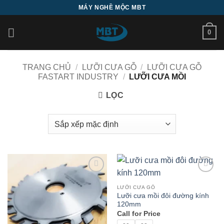
Bỏ
MÁY NGHỀ MỘC MBT
qua
nội
0
dung
TRANG CHỦ
/
LƯỠI CƯA GỖ
/
LƯỠI CƯA GỖ
FASTART INDUSTRY
/
LƯỠI CƯA MỒI
LỌC
Add to
Add to
wishlist
wishlist
LƯỠI CƯA GỖ
Lưỡi cưa mồi đôi đường kính
120mm
Call for Price