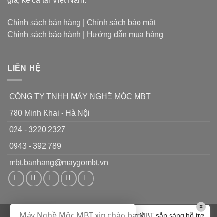
gia, kể cả tại Việt Nam.
lý
đặc
dụng
Chính sách bán hàng
|
Chính sách bảo mật
chỉ
Chính sách bảo hành
|
Hướng dẫn mua hàng
làm
1
nhiệm
vụ
LIÊN HỆ
CÔNG TY TNHH MÁY NGHỀ MỘC MBT
780 Minh Khai - Hà Nội
024 - 3220 2327
0943 - 392 789
mbt.banhang@maygombt.vn
×
Máy Nghề Mộc MBT xin chào bạn!
Chào bạn! Máy Nghề Mộc MBT sẵn sàng hỗ trợ