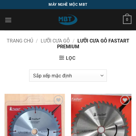
Bỏ
MÁY NGHỀ MỘC MBT
qua
nội
0
dung
TRANG CHỦ
/
LƯỠI CƯA GỖ
/
LƯỠI CƯA GỖ FASTART
PREMIUM
LỌC
Add to
Add to
wishlist
wishlist