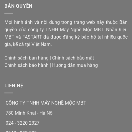
đa
mũi
ở
BẢN QUYỀN
dụng
khoan
Thiết
đi,
kế
quyết
nội
giờ
định
thất
là
Mọi hình ảnh và nội dung trong trang web này thuộc Bản
giá
chung
thời
cư
thành
quyền của công ty TNHH Máy Nghề Mộc MBT. Nhãn hiệu
có
của
sản
diện
chip
MBT và FASTART đã được đăng ký bảo hộ tại nhiều quốc
phẩm
tích
xử
nhỏ
gia, kể cả tại Việt Nam.
lý
đặc
dụng
Chính sách bán hàng
|
Chính sách bảo mật
chỉ
Chính sách bảo hành
|
Hướng dẫn mua hàng
làm
1
nhiệm
vụ
LIÊN HỆ
CÔNG TY TNHH MÁY NGHỀ MỘC MBT
780 Minh Khai - Hà Nội
024 - 3220 2327