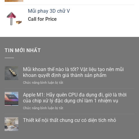
Mũi phay 3D chữ V
Call for Price
TIN MỚI NHẤT
Mũi khoan thế nào là tốt? Vật liệu tạo nên mũi
khoan quyết định giá thành sản phẩm
ở
Chức năng bình luận bị tắt
Mũi
khoan
Apple M1: Hãy quên CPU đa dụng đi, giờ là thời
thế
của chip xử lý đặc dụng chỉ làm 1 nhiệm vụ
nào
ở
Chức năng bình luận bị tắt
là
Apple
tốt?
M1:
Thiết kế nội thất chung cư có diện tích nhỏ
Vật
Hãy
liệu
Không
quên
tạo
có
CPU
bình
nên
luận