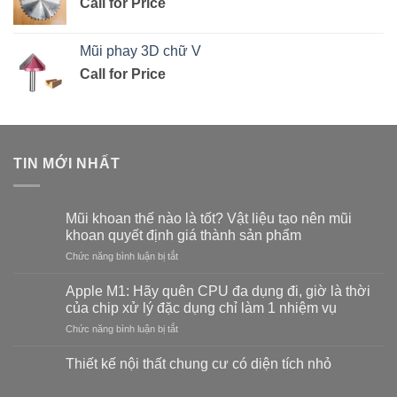
Call for Price
Mũi phay 3D chữ V
Call for Price
TIN MỚI NHẤT
Mũi khoan thế nào là tốt? Vật liệu tạo nên mũi
khoan quyết định giá thành sản phẩm
ở
Chức năng bình luận bị tắt
Mũi
khoan
Apple M1: Hãy quên CPU đa dụng đi, giờ là thời
thế
của chip xử lý đặc dụng chỉ làm 1 nhiệm vụ
nào
ở
Chức năng bình luận bị tắt
là
Apple
tốt?
M1:
Vật
Thiết kế nội thất chung cư có diện tích nhỏ
Hãy
liệu
Không
quên
tạo
có