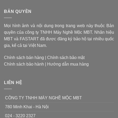
CPU
bình
nên
luận
đa
mũi
ở
BẢN QUYỀN
dụng
khoan
Thiết
đi,
kế
quyết
nội
giờ
định
thất
là
giá
Mọi hình ảnh và nội dung trong trang web này thuộc Bản
chung
thời
cư
thành
quyền của công ty TNHH Máy Nghề Mộc MBT. Nhãn hiệu
có
của
sản
diện
chip
MBT và FASTART đã được đăng ký bảo hộ tại nhiều quốc
phẩm
tích
xử
nhỏ
gia, kể cả tại Việt Nam.
lý
đặc
dụng
Chính sách bán hàng
|
Chính sách bảo mật
chỉ
Chính sách bảo hành
|
Hướng dẫn mua hàng
làm
1
nhiệm
vụ
LIÊN HỆ
CÔNG TY TNHH MÁY NGHỀ MỘC MBT
780 Minh Khai - Hà Nội
024 - 3220 2327