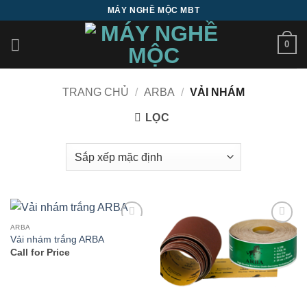
Bỏ
MÁY NGHỀ MỘC MBT
qua
nội
0
dung
TRANG CHỦ
/
ARBA
/
VẢI NHÁM
LỌC
ARBA
Add to
Add to
Vải nhám trắng ARBA
wishlist
wishlist
Call for Price