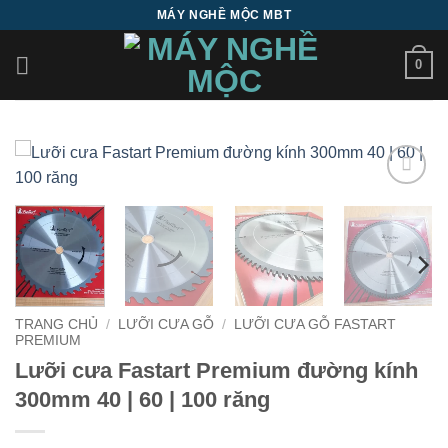
Bỏ
MÁY NGHỀ MỘC MBT
qua
nội
0
dung
Add to
wishlist
TRANG CHỦ
/
LƯỠI CƯA GỖ
/
LƯỠI CƯA GỖ FASTART
PREMIUM
Lưỡi cưa Fastart Premium đường kính
300mm 40 | 60 | 100 răng