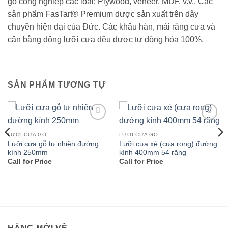
gỗ công nghiệp các loại: Plywood, veneer, MDF, v.v.. Các
sản phẩm FasTart® Premium dược sản xuất trên dây
chuyền hiện đại của Đức. Các khâu hàn, mài răng cưa và
cân bằng động lưỡi cưa đều được tự động hóa 100%.
SẢN PHẨM TƯƠNG TỰ
Add to
Add to
wishlist
wishlist
LƯỠI CƯA GỖ
LƯỠI CƯA GỖ
Lưỡi cưa gỗ tự nhiên đường
Lưỡi cưa xẻ (cưa rong) đường
kính 250mm
kính 400mm 54 răng
Call for Price
Call for Price