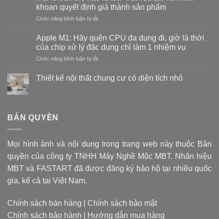
khoan quyết định giá thành sản phẩm
ở
Chức năng bình luận bị tắt
Mũi
khoan
Apple M1: Hãy quên CPU đa dụng đi, giờ là thời
thế
của chip xử lý đặc dụng chỉ làm 1 nhiệm vụ
nào
ở
Chức năng bình luận bị tắt
là
Apple
tốt?
M1:
Vật
Thiết kế nội thất chung cư có diện tích nhỏ
Hãy
liệu
Không
quên
tạo
có
CPU
bình
nên
luận
đa
mũi
ở
BẢN QUYỀN
dụng
khoan
Thiết
đi,
kế
quyết
nội
giờ
định
thất
là
giá
Mọi hình ảnh và nội dung trong trang web này thuộc Bản
chung
thời
cư
thành
quyền của công ty TNHH Máy Nghề Mộc MBT. Nhãn hiệu
có
của
sản
diện
chip
MBT và FASTART đã được đăng ký bảo hộ tại nhiều quốc
phẩm
tích
xử
nhỏ
gia, kể cả tại Việt Nam.
lý
đặc
dụng
Chính sách bán hàng
|
Chính sách bảo mật
chỉ
Chính sách bảo hành
|
Hướng dẫn mua hàng
làm