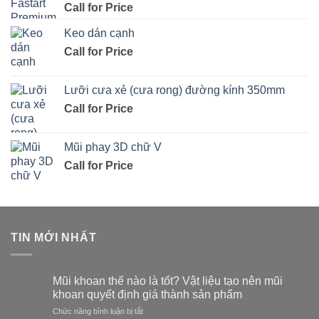
Call for Price
Keo dán cạnh
Call for Price
Lưỡi cưa xẻ (cưa rong) đường kính 350mm
Call for Price
Mũi phay 3D chữ V
Call for Price
TIN MỚI NHẤT
Mũi khoan thế nào là tốt? Vật liệu tạo nên mũi
khoan quyết định giá thành sản phẩm
ở
Chức năng bình luận bị tắt