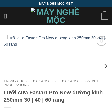
Bỏ
MÁY NGHỀ MỘC MBT
qua
nội
0
dung
Add to
wishlist
TRANG CHỦ
/
LƯỠI CƯA GỖ
/
LƯỠI CƯA GỖ FASTART
PROFESSIONAL
Lưỡi cưa Fastart Pro New đường kính
250mm 30 | 40 | 60 răng