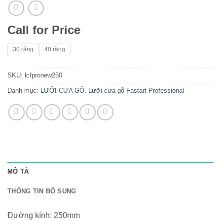
Call for Price
30 răng
40 răng
SKU:
lcfpronew250
Danh mục:
LƯỠI CƯA GỖ
,
Lưỡi cưa gỗ Fastart Professional
MÔ TẢ
THÔNG TIN BỔ SUNG
Đường kính: 250mm