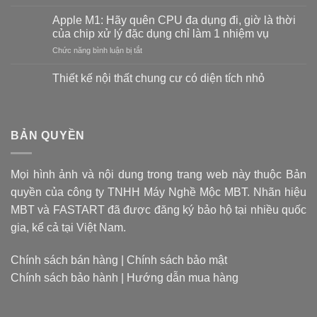
Mũi
khoan
Apple M1: Hãy quên CPU đa dụng đi, giờ là thời
thế
của chip xử lý đặc dụng chỉ làm 1 nhiệm vụ
nào
ở
Chức năng bình luận bị tắt
là
Apple
tốt?
M1:
Vật
Thiết kế nội thất chung cư có diện tích nhỏ
Hãy
liệu
Không
quên
tạo
có
CPU
bình
nên
luận
đa
mũi
ở
BẢN QUYỀN
dụng
khoan
Thiết
đi,
kế
quyết
nội
giờ
định
thất
là
giá
Mọi hình ảnh và nội dung trong trang web này thuộc Bản
chung
thời
cư
thành
quyền của công ty TNHH Máy Nghề Mộc MBT. Nhãn hiệu
có
của
sản
diện
chip
MBT và FASTART đã được đăng ký bảo hộ tại nhiều quốc
phẩm
tích
xử
nhỏ
gia, kể cả tại Việt Nam.
lý
đặc
dụng
Chính sách bán hàng
|
Chính sách bảo mật
chỉ
Chính sách bảo hành
|
Hướng dẫn mua hàng
làm
1
nhiệm
vụ