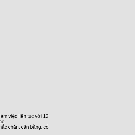
àm việc liên tục với 12
ao.
ắc chắn, cân bằng, có