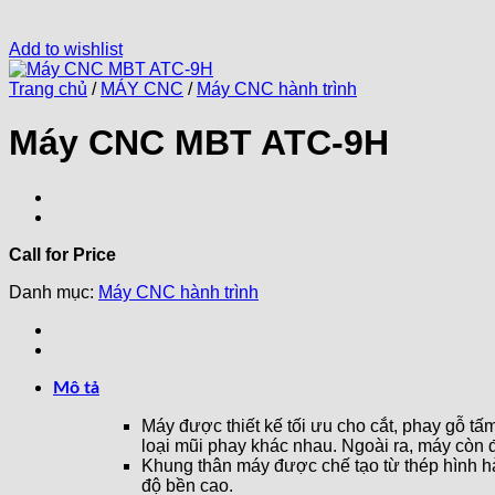
Add to wishlist
Trang chủ
/
MÁY CNC
/
Máy CNC hành trình
Máy CNC MBT ATC-9H
Call for Price
Danh mục:
Máy CNC hành trình
Mô tả
Máy được thiết kế tối ưu cho cắt, phay gỗ tấ
loại mũi phay khác nhau. Ngoài ra, máy còn 
Khung thân máy được chế tạo từ thép hình 
độ bền cao.