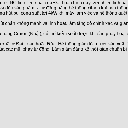
ển CNC tiên tiến nhất của Đài Loan hiện nay, với nhiều tính nă
 và đùn sản phẩm ra tự động bằng hệ thống xilanh khí nén thông
ống hút bụi công suất tới 4kW khi máy làm việc và hệ thống quét
út chân không mạnh và linh hoạt, làm tăng độ chính xác và giả
a hãng Omron (Nhật), có thể kiểm soát được khi đầu phay hoạt 
 xuất ở Đài Loan hoặc Đức. Hệ thống giảm tốc dược sản xuất 
của các mũi phay tự động. Làm giảm đáng kể thời gian chuẩn bị