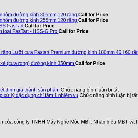
 nhôm đường kính 305mm 120 răng
Call for Price
 nhôm đường kính 255mm 120 răng
Call for Price
SS FasTart
Call for Price
 loại FasTart - HSS-G Pro
Call for Price
Lưỡi cưa Fastart Premium đường kính 180mm 40 | 60 ră
 xẻ (cưa rong) đường kính 350mm
Call for Price
ở
yết định giá thành sản phẩm
Chức năng bình luận bị tắt
Mũi
p xử lý đặc dụng chỉ làm 1 nhiệm vụ
Chức năng bình luận bị tắt
khoan
thế
nào
là
quyền của công ty TNHH Máy Nghề Mộc MBT. Nhãn hiệu MBT v
tốt?
Vật
liệu