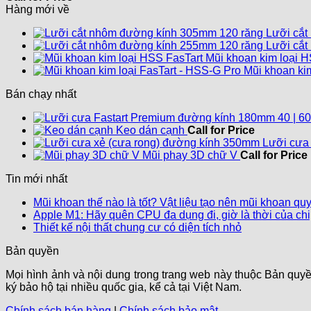
Hàng mới về
Lưỡi cắt
Lưỡi cắt
Mũi khoan kim loại H
Mũi khoan kim
Bán chạy nhất
Keo dán cạnh
Call for Price
Lưỡi cưa
Mũi phay 3D chữ V
Call for Price
Tin mới nhất
Mũi khoan thế nào là tốt? Vật liệu tạo nên mũi khoan qu
Apple M1: Hãy quên CPU đa dụng đi, giờ là thời của chi
Không
Thiết kế nội thất chung cư có diện tích nhỏ
có
Bản quyền
bình
luận
Mọi hình ảnh và nội dung trong trang web này thuộc Bản 
ở
ký bảo hộ tại nhiều quốc gia, kể cả tại Việt Nam.
Thiết
kế
Chính sách bán hàng
|
Chính sách bảo mật