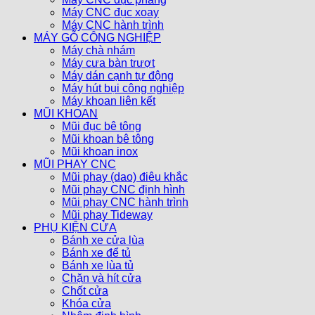
Máy CNC đục xoay
Máy CNC hành trình
MÁY GỖ CÔNG NGHIỆP
Máy chà nhám
Máy cưa bàn trượt
Máy dán cạnh tự động
Máy hút bụi công nghiệp
Máy khoan liên kết
MŨI KHOAN
Mũi đục bê tông
Mũi khoan bê tông
Mũi khoan inox
MŨI PHAY CNC
Mũi phay (dao) điêu khắc
Mũi phay CNC định hình
Mũi phay CNC hành trình
Mũi phay Tideway
PHỤ KIỆN CỬA
Bánh xe cửa lùa
Bánh xe để tủ
Bánh xe lùa tủ
Chặn và hít cửa
Chốt cửa
Khóa cửa