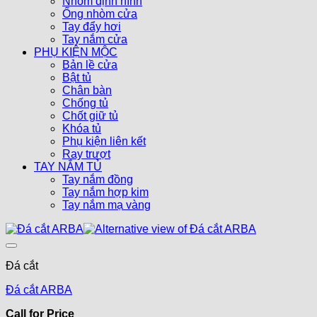
Nhôm định hình
Ống nhòm cửa
Tay đẩy hơi
Tay nắm cửa
PHỤ KIỆN MỘC
Bản lề cửa
Bật tủ
Chân bàn
Chống tủ
Chốt giữ tủ
Khóa tủ
Phụ kiện liên kết
Ray trượt
TAY NẮM TỦ
Tay nắm đồng
Tay nắm hợp kim
Tay nắm mạ vàng
Đá cắt
Đá cắt ARBA
Call for Price