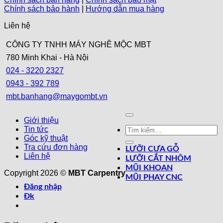
nội
Chính sách bảo hành
|
Hướng dẫn mua hàng
thất
chung
Liên hệ
cư
có
CÔNG TY TNHH MÁY NGHỀ MỘC MBT
diện
tích
780 Minh Khai - Hà Nội
nhỏ
024 - 3220 2327
0943 - 392 789
mbt.banhang@maygombt.vn
Giới thiệu
Tìm
Tin tức
kiếm:
Góc kỹ thuật
Tra cứu đơn hàng
LƯỠI CƯA GỖ
Liên hệ
LƯỠI CẮT NHÔM
MŨI KHOAN
Copyright 2026 ©
MBT Carpentry
MŨI PHAY CNC
Đăng nhập
Đk