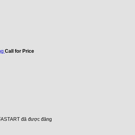
ng
Call for Price
ở
Apple
M1:
Hãy
quên
à FASTART đã được đăng
CPU
đa
dụng