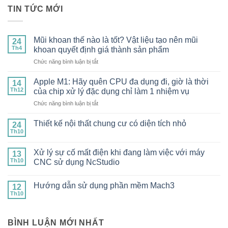
TIN TỨC MỚI
Mũi khoan thế nào là tốt? Vật liệu tạo nên mũi
24
Th4
khoan quyết định giá thành sản phẩm
ở
Chức năng bình luận bị tắt
Mũi
khoan
Apple M1: Hãy quên CPU đa dụng đi, giờ là thời
14
thế
Th12
của chip xử lý đặc dụng chỉ làm 1 nhiệm vụ
nào
ở
Chức năng bình luận bị tắt
là
Apple
tốt?
M1:
Vật
Thiết kế nội thất chung cư có diện tích nhỏ
24
Hãy
liệu
Th10
Không
quên
tạo
có
CPU
bình
nên
Xử lý sự cố mất điện khi đang làm việc với máy
13
luận
đa
mũi
ở
Th10
CNC sử dụng NcStudio
dụng
khoan
Thiết
đi,
Không
kế
quyết
có
nội
giờ
định
Hướng dẫn sử dụng phần mềm Mach3
12
bình
thất
là
giá
luận
chung
Th10
Không
thời
ở
cư
thành
có
Xử
có
của
sản
bình
lý
diện
chip
luận
phẩm
sự
tích
BÌNH LUẬN MỚI NHẤT
ở
xử
cố
nhỏ