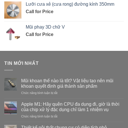
Lưỡi cưa xẻ (cưa rong) đường kính 350mm
Call for Price
Mũi phay 3D chữ V
Call for Price
TIN MỚI NHẤT
Mũi khoan thế nào là tốt? Vật liệu tạo nên mũi
khoan quyết định giá thành sản phẩm
ở
Chức năng bình luận bị tắt
Mũi
khoan
Apple M1: Hãy quên CPU đa dụng đi, giờ là thời
thế
của chip xử lý đặc dụng chỉ làm 1 nhiệm vụ
nào
ở
Chức năng bình luận bị tắt
là
Apple
tốt?
M1:
Vật
Thiết kế nội thất chung cư có diện tích nhỏ