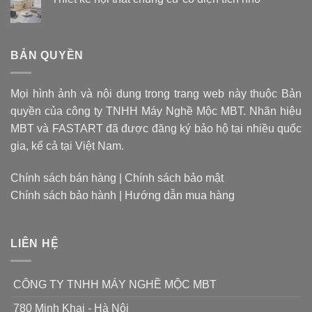
Hãy
liệu
Không
quên
tạo
có
CPU
bình
nên
luận
đa
mũi
ở
BẢN QUYỀN
dụng
khoan
Thiết
đi,
kế
quyết
nội
giờ
định
thất
là
giá
Mọi hình ảnh và nội dung trong trang web này thuộc Bản
chung
thời
cư
thành
quyền của công ty TNHH Máy Nghề Mộc MBT. Nhãn hiệu
có
của
sản
diện
chip
MBT và FASTART đã được đăng ký bảo hộ tại nhiều quốc
phẩm
tích
xử
nhỏ
gia, kể cả tại Việt Nam.
lý
đặc
dụng
Chính sách bán hàng
|
Chính sách bảo mật
chỉ
Chính sách bảo hành
|
Hướng dẫn mua hàng
làm
1
nhiệm
vụ
LIÊN HỆ
CÔNG TY TNHH MÁY NGHỀ MỘC MBT
780 Minh Khai - Hà Nội