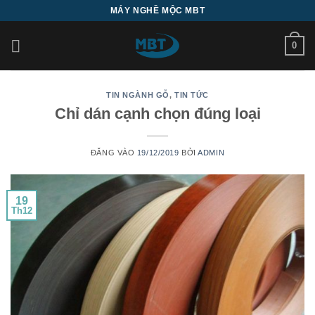
Bỏ
MÁY NGHỀ MỘC MBT
qua
nội
0
dung
TIN NGÀNH GỖ
,
TIN TỨC
Chỉ dán cạnh chọn đúng loại
ĐĂNG VÀO
19/12/2019
BỞI
ADMIN
19
Th12