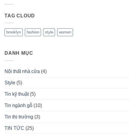
Hướng
mất
lý
dẫn
điện
đặc
sử
khi
dụng
dụng
đang
TAG CLOUD
phần
làm
chỉ
mềm
việc
làm
Mach3
với
1
máy
brooklyn
fashion
style
women
CNC
nhiệm
sử
vụ
dụng
NcStudio
DANH MỤC
Nội thất nhà cửa
(4)
Style
(5)
Tin kỹ thuật
(5)
Tin ngành gỗ
(10)
Tin thị trường
(3)
TIN TỨC
(25)