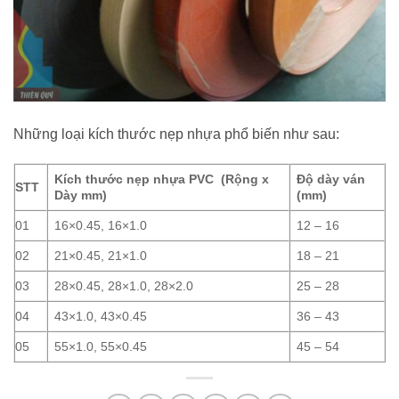
Những loại kích thước nẹp nhựa phổ biến như sau:
Kích thước nẹp nhựa PVC (Rộng x
Độ dày ván
STT
Dày mm)
(mm)
01
16×0.45, 16×1.0
12 – 16
02
21×0.45, 21×1.0
18 – 21
03
28×0.45, 28×1.0, 28×2.0
25 – 28
04
43×1.0, 43×0.45
36 – 43
05
55×1.0, 55×0.45
45 – 54