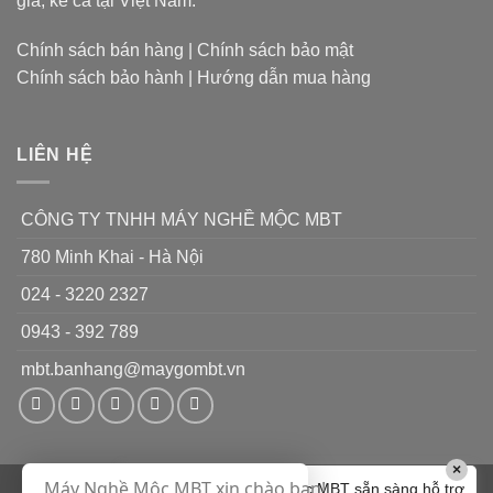
gia, kể cả tại Việt Nam.
lý
đặc
dụng
Chính sách bán hàng
|
Chính sách bảo mật
chỉ
Chính sách bảo hành
|
Hướng dẫn mua hàng
làm
1
nhiệm
vụ
LIÊN HỆ
CÔNG TY TNHH MÁY NGHỀ MỘC MBT
780 Minh Khai - Hà Nội
024 - 3220 2327
0943 - 392 789
mbt.banhang@maygombt.vn
×
Máy Nghề Mộc MBT xin chào bạn!
Chào bạn! Máy Nghề Mộc MBT sẵn sàng hỗ trợ