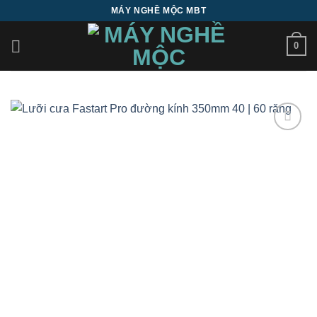
Bỏ
MÁY NGHỀ MỘC MBT
qua
nội
0
dung
Add to
wishlist