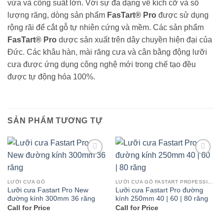
vừa và công suất lớn. Với sự đa dạng về kích cỡ và số
lượng răng, dòng sản phẩm
FasTart® Pro
được sử dụng
rộng rãi để cắt gỗ tự nhiên cứng và mềm. Các sản phẩm
FasTart® Pro
dược sản xuất trên dây chuyền hiện đại của
Đức. Các khâu hàn, mài răng cưa và cân bằng động lưỡi
cưa được ứng dụng công nghệ mới trong chế tạo đều
được tự động hóa 100%.
SẢN PHẨM TƯƠNG TỰ
Add to
Add to
wishlist
wishlist
LƯỠI CƯA GỖ
LƯỠI CƯA GỖ FASTART PROFESSIONAL
Lưỡi cưa Fastart Pro New
Lưỡi cưa Fastart Pro đường
đường kính 300mm 36 răng
kính 250mm 40 | 60 | 80 răng
Call for Price
Call for Price