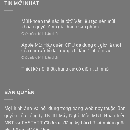
TIN MỚI NHẤT
Mũi khoan thế nào là tốt? Vật liệu tạo nên mũi
khoan quyết định giá thành sản phẩm
ở
Chức năng bình luận bị tắt
Mũi
khoan
Apple M1: Hãy quên CPU đa dụng đi, giờ là thời
thế
của chip xử lý đặc dụng chỉ làm 1 nhiệm vụ
nào
ở
Chức năng bình luận bị tắt
là
Apple
tốt?
M1:
Vật
Thiết kế nội thất chung cư có diện tích nhỏ
Hãy
liệu
Không
quên
tạo
có
CPU
bình
nên
luận
đa
mũi
ở
BẢN QUYỀN
dụng
khoan
Thiết
đi,
kế
quyết
nội
giờ
định
thất
là
giá
Mọi hình ảnh và nội dung trong trang web này thuộc Bản
chung
thời
cư
thành
quyền của công ty TNHH Máy Nghề Mộc MBT. Nhãn hiệu
có
của
sản
diện
chip
MBT và FASTART đã được đăng ký bảo hộ tại nhiều quốc
phẩm
tích
xử
nhỏ