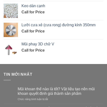
Keo dán cạnh
Call for Price
Lưỡi cưa xẻ (cưa rong) đường kính 350mm
Call for Price
Mũi phay 3D chữ V
Call for Price
TIN MỚI NHẤT
Mũi khoan thế nào là tốt? Vật liệu tạo nên mũi
khoan quyết định giá thành sản phẩm
ở
Chức năng bình luận bị tắt
Mũi