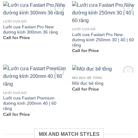
Add to
Add to
wishlist
wishlist
LƯỠI CƯA GỖ
Lưỡi cưa Fastart Pro New
LƯỠI CƯA GỖ
đường kính 300mm 36 răng
Lưỡi cưa Fastart Pro New
Call for Price
đường kính 250mm 30 | 40 | 60
răng
Call for Price
MŨI ĐỤC BÊ TÔNG
Add to
Add to
Mũi đục bê tông
wishlist
wishlist
Call for Price
LƯỠI CƯA GỖ
Lưỡi cưa Fastart Premium
đường kính 200mm 40 | 60
răng
Call for Price
MIX AND MATCH STYLES