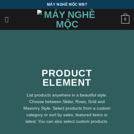
Bỏ
MÁY NGHỀ MỘC MBT
qua
nội
0
dung
PRODUCT
ELEMENT
List products anywhere in a beautiful style.
Choose between Slider, Rows, Grid and
Masonry Style. Select products from a custom
category or sort by sales, featured items or
latest. You can also select custom products.