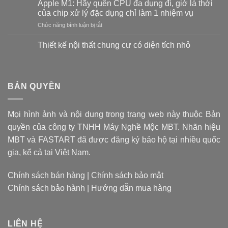
khoan
Apple M1: Hãy quên CPU đa dụng đi, giờ là thời
thế
của chip xử lý đặc dụng chỉ làm 1 nhiệm vụ
nào
ở
Chức năng bình luận bị tắt
là
Apple
tốt?
M1:
Vật
Thiết kế nội thất chung cư có diện tích nhỏ
Hãy
liệu
Không
quên
tạo
có
CPU
bình
nên
luận
đa
mũi
ở
BẢN QUYỀN
dụng
khoan
Thiết
đi,
kế
quyết
nội
giờ
định
thất
là
giá
Mọi hình ảnh và nội dung trong trang web này thuộc Bản
chung
thời
cư
thành
quyền của công ty TNHH Máy Nghề Mộc MBT. Nhãn hiệu
có
của
sản
diện
chip
MBT và FASTART đã được đăng ký bảo hộ tại nhiều quốc
phẩm
tích
xử
nhỏ
gia, kể cả tại Việt Nam.
lý
đặc
dụng
Chính sách bán hàng
|
Chính sách bảo mật
chỉ
Chính sách bảo hành
|
Hướng dẫn mua hàng
làm
1
nhiệm
vụ
LIÊN HỆ