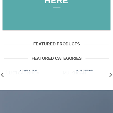
HERE
FEATURED PRODUCTS
FEATURED CATEGORIES
LƯỠI CẮT NHÔM
MŨI KHOAN
2 SẢN PHẨM
6 SẢN PHẨM