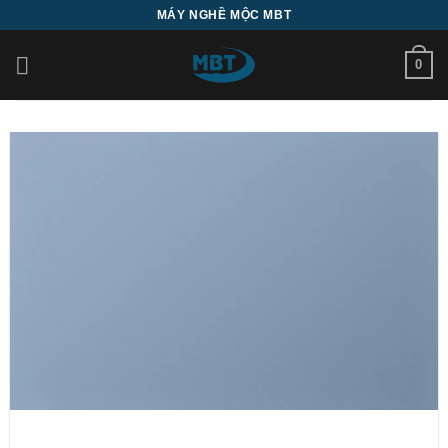
Bỏ
MÁY NGHỀ MỘC MBT
qua
nội
0
dung