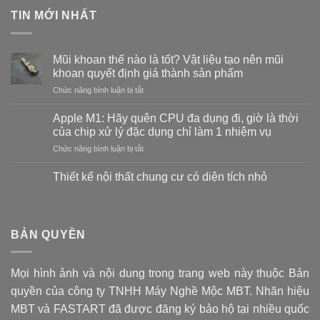
TIN MỚI NHẤT
Mũi khoan thế nào là tốt? Vật liệu tạo nên mũi
khoan quyết định giá thành sản phẩm
ở
Chức năng bình luận bị tắt
Mũi
khoan
Apple M1: Hãy quên CPU đa dụng đi, giờ là thời
thế
của chip xử lý đặc dụng chỉ làm 1 nhiệm vụ
nào
ở
Chức năng bình luận bị tắt
là
Apple
tốt?
M1:
Vật
Thiết kế nội thất chung cư có diện tích nhỏ
Hãy
liệu
Không
quên
tạo
có
CPU
bình
nên
luận
đa
mũi
ở
BẢN QUYỀN
dụng
khoan
Thiết
đi,
kế
quyết
nội
giờ
định
thất
là
giá
Mọi hình ảnh và nội dung trong trang web này thuộc Bản
chung
thời
cư
thành
quyền của công ty TNHH Máy Nghề Mộc MBT. Nhãn hiệu
có
của
sản
diện
chip
MBT và FASTART đã được đăng ký bảo hộ tại nhiều quốc
phẩm
tích
xử