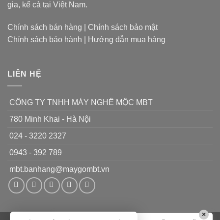
nhỏ
gia, kể cả tại Việt Nam.
lý
đặc
dụng
Chính sách bán hàng
|
Chính sách bảo mật
chỉ
Chính sách bảo hành
|
Hướng dẫn mua hàng
làm
1
nhiệm
vụ
LIÊN HỆ
CÔNG TY TNHH MÁY NGHỀ MỘC MBT
780 Minh Khai - Hà Nội
024 - 3220 2327
0943 - 392 789
mbt.banhang@maygombt.vn
×