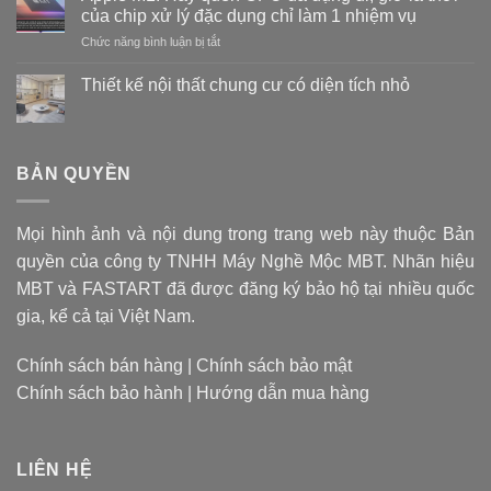
thế
của chip xử lý đặc dụng chỉ làm 1 nhiệm vụ
nào
ở
Chức năng bình luận bị tắt
là
Apple
tốt?
M1:
Vật
Thiết kế nội thất chung cư có diện tích nhỏ
Hãy
liệu
Không
quên
tạo
có
CPU
bình
nên
luận
đa
mũi
ở
BẢN QUYỀN
dụng
khoan
Thiết
đi,
kế
quyết
nội
giờ
định
thất
là
giá
Mọi hình ảnh và nội dung trong trang web này thuộc Bản
chung
thời
cư
thành
quyền của công ty TNHH Máy Nghề Mộc MBT. Nhãn hiệu
có
của
sản
diện
chip
MBT và FASTART đã được đăng ký bảo hộ tại nhiều quốc
phẩm
tích
xử
nhỏ
gia, kể cả tại Việt Nam.
lý
đặc
dụng
Chính sách bán hàng
|
Chính sách bảo mật
chỉ
Chính sách bảo hành
|
Hướng dẫn mua hàng
làm
1
nhiệm
vụ
LIÊN HỆ