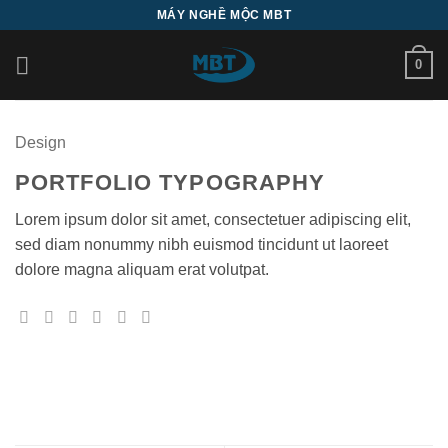
Bỏ
MÁY NGHỀ MỘC MBT
qua
nội
0
dung
Design
PORTFOLIO TYPOGRAPHY
Lorem ipsum dolor sit amet, consectetuer adipiscing elit,
sed diam nonummy nibh euismod tincidunt ut laoreet
dolore magna aliquam erat volutpat.