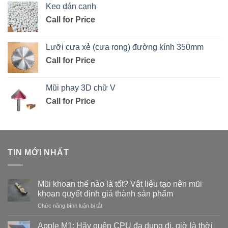
Keo dán cạnh
Call for Price
Lưỡi cưa xẻ (cưa rong) đường kính 350mm
Call for Price
Mũi phay 3D chữ V
Call for Price
TIN MỚI NHẤT
Mũi khoan thế nào là tốt? Vật liệu tạo nên mũi
khoan quyết định giá thành sản phẩm
ở
Chức năng bình luận bị tắt
Mũi
khoan
Apple M1: Hãy quên CPU đa dụng đi, giờ là thời