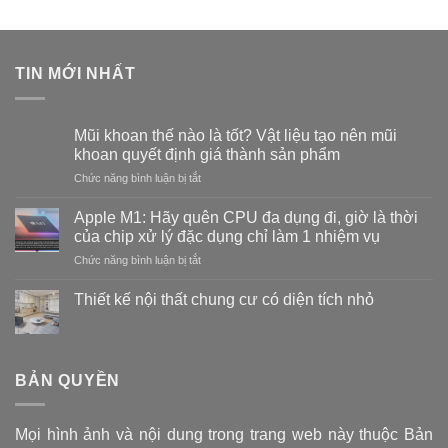
TIN MỚI NHẤT
Mũi khoan thế nào là tốt? Vật liệu tạo nên mũi
khoan quyết định giá thành sản phẩm
ở
Chức năng bình luận bị tắt
Mũi
khoan
Apple M1: Hãy quên CPU đa dụng đi, giờ là thời
thế
của chip xử lý đặc dụng chỉ làm 1 nhiệm vụ
nào
ở
Chức năng bình luận bị tắt
là
Apple
tốt?
M1:
Vật
Thiết kế nội thất chung cư có diện tích nhỏ
Hãy
liệu
Không
quên
tạo
có
CPU
bình
nên
luận
đa
mũi
ở
BẢN QUYỀN
dụng
khoan
Thiết
đi,
kế
quyết
nội
giờ
định
thất
là
giá
Mọi hình ảnh và nội dung trong trang web này thuộc Bản
chung
thời