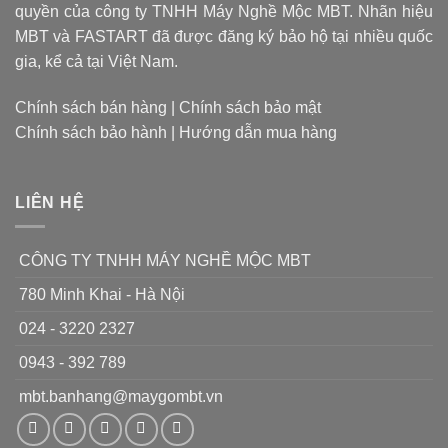
cư
thành
quyền của công ty TNHH Máy Nghề Mộc MBT. Nhãn hiệu
có
của
sản
diện
chip
MBT và FASTART đã được đăng ký bảo hộ tại nhiều quốc
phẩm
tích
xử
nhỏ
gia, kể cả tại Việt Nam.
lý
đặc
dụng
Chính sách bán hàng
|
Chính sách bảo mật
chỉ
Chính sách bảo hành
|
Hướng dẫn mua hàng
làm
1
nhiệm
vụ
LIÊN HỆ
CÔNG TY TNHH MÁY NGHỀ MỘC MBT
780 Minh Khai - Hà Nội
024 - 3220 2327
0943 - 392 789
mbt.banhang@maygombt.vn