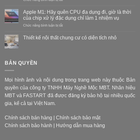
Mũi
khoan
Apple M1: Hãy quên CPU đa dụng đi, giờ là thời
thế
của chip xử lý đặc dụng chỉ làm 1 nhiệm vụ
nào
ở
Chức năng bình luận bị tắt
là
Apple
tốt?
M1:
Vật
Thiết kế nội thất chung cư có diện tích nhỏ
Hãy
liệu
Không
quên
tạo
có
CPU
bình
nên
luận
đa
mũi
ở
BẢN QUYỀN
dụng
khoan
Thiết
đi,
kế
quyết
nội
giờ
định
thất
là
giá
Mọi hình ảnh và nội dung trong trang web này thuộc Bản
chung
thời
cư
thành
quyền của công ty TNHH Máy Nghề Mộc MBT. Nhãn hiệu
có
của
sản
diện
chip
MBT và FASTART đã được đăng ký bảo hộ tại nhiều quốc
phẩm
tích
xử
nhỏ
gia, kể cả tại Việt Nam.
lý
đặc
dụng
Chính sách bán hàng
|
Chính sách bảo mật
chỉ
Chính sách bảo hành
|
Hướng dẫn mua hàng
làm
1
nhiệm