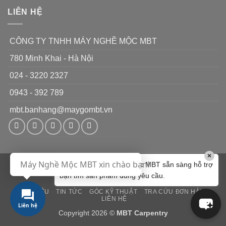
vụ
LIÊN HỆ
CÔNG TY TNHH MÁY NGHỀ MỘC MBT
780 Minh Khai - Hà Nội
024 - 3220 2327
0943 - 392 789
mbt.banhang@maygombt.vn
×
Máy Nghề Mộc MBT xin chào bạn!
Chào bạn! Máy Nghề Mộc MBT sẵn sàng hỗ trợ
Visa
PayPal
MasterCard
Cash
bạn tìm sản phẩm đúng yêu cầu.
On
GIỚI THIỆU
TIN TỨC
GÓC KỸ THUẬT
TRA CỨU ĐƠN HÀNG
Delivery
LIÊN HỆ
Liên hệ
Copyright 2026 ©
MBT Carpentry