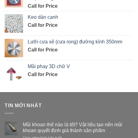
Call for Price
Keo dán cạnh
Call for Price
Lưỡi cưa xẻ (cưa rong) đường kính 350mm
Call for Price
Mũi phay 3D chữ V
Call for Price
TIN MỚI NHẤT
Mũi khoan thế nào là tốt? Vật liệu tạo nên mũi
khoan quyết định giá thành sản phẩm
ở
Chức năng bình luận bị tắt