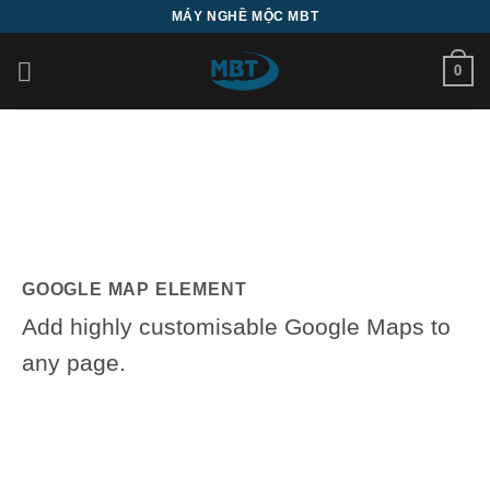
Bỏ
MÁY NGHỀ MỘC MBT
qua
nội
0
dung
GOOGLE MAP ELEMENT
Add highly customisable Google Maps to
any page.