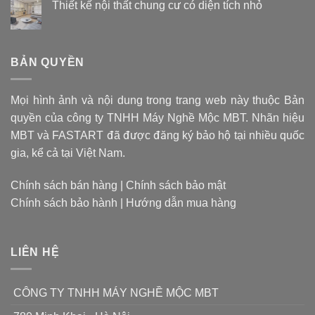
M1:
Vật
Thiết kế nội thất chung cư có diện tích nhỏ
Hãy
liệu
Không
quên
tạo
có
CPU
bình
nên
luận
đa
mũi
ở
BẢN QUYỀN
dụng
khoan
Thiết
đi,
kế
quyết
nội
giờ
định
thất
là
giá
Mọi hình ảnh và nội dung trong trang web này thuộc Bản
chung
thời
cư
thành
quyền của công ty TNHH Máy Nghề Mộc MBT. Nhãn hiệu
có
của
sản
diện
chip
MBT và FASTART đã được đăng ký bảo hộ tại nhiều quốc
phẩm
tích
xử
nhỏ
gia, kể cả tại Việt Nam.
lý
đặc
dụng
Chính sách bán hàng
|
Chính sách bảo mật
chỉ
Chính sách bảo hành
|
Hướng dẫn mua hàng
làm
1
nhiệm
vụ
LIÊN HỆ
CÔNG TY TNHH MÁY NGHỀ MỘC MBT