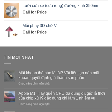
Lưỡi cưa xẻ (cưa rong) đường kính 350mm
Call for Price
Mũi phay 3D chữ V
Call for Price
TIN MỚI NHẤT
Mũi khoan thế nào là tốt? Vật liệu tạo nên mũi
khoan quyết định giá thành sản phẩm
ở
Chức năng bình luận bị tắt
Mũi
khoan
Apple M1: Hãy quên CPU đa dụng đi, giờ là thời
thế
của chip xử lý đặc dụng chỉ làm 1 nhiệm vụ
nào
ở
Chức năng bình luận bị tắt
là
Apple
tốt?